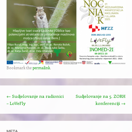
Bookmark the
permalink
.
Post navigation
←
Sudjelovanje na radionici
Sudjelovanje na 5. ZORH
– LoVeFly
konferenciji
→
META