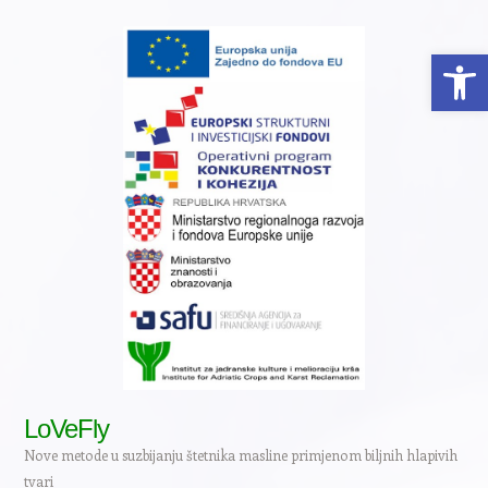
Open 
LoVeFly
Nove metode u suzbijanju štetnika masline primjenom biljnih hlapivih
tvari