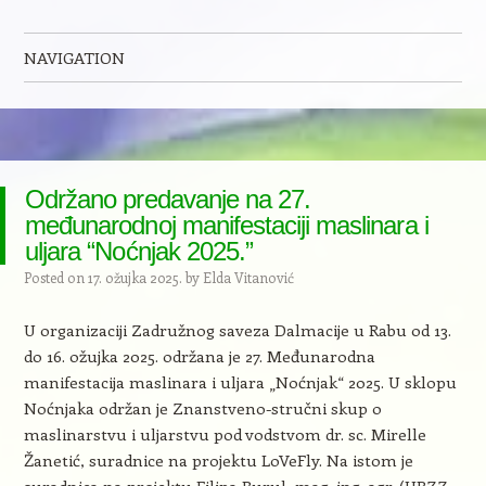
NAVIGATION
Skip to content
Održano predavanje na 27.
međunarodnoj manifestaciji maslinara i
uljara “Noćnjak 2025.”
Posted on
17. ožujka 2025.
by
Elda Vitanović
U organizaciji Zadružnog saveza Dalmacije u Rabu od 13.
do 16. ožujka 2025. održana je 27. Međunarodna
manifestacija maslinara i uljara „Noćnjak“ 2025. U sklopu
Noćnjaka održan je Znanstveno-stručni skup o
maslinarstvu i uljarstvu pod vodstvom dr. sc. Mirelle
Žanetić, suradnice na projektu LoVeFly. Na istom je
suradnica na projektu Filipa Burul, mag. ing. agr. (HRZZ-