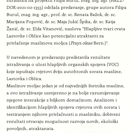
DOK-2021-02-1355) održala predavanje, grupe autora Filipa
Burul, mag. ing. agr., prof. dr. sc. Renata Bažok, dr. sc.
Marijana Popović, dr. sc. Maja Jukić Špika, dr. sc. Katja
Žanić, dr. sc. Elda Vitanović, naslova “Hlapljive tvari cvata
Lastovke i Oblice kao potencijalni atraktanti za
privlačenje maslinova moljca (
Prays oleae
Bern.)”.
U navedenom je predavanju predstavila rezultate
istraživanja o ulozi hlapljivih organskih spojeva (VOC)
koje ispuštaju cvjetovi dviju autohtonih sorata masline,
Lastovka i Oblica.
Maslinov moljac jedan je od najvažnijih štetnika masline,
a ovo istraživanje usmjereno je na bolje razumijevanje
njegove interakcije s biljkom domaćinom. Analizom i
identifikacijom hlapljivih spojeva cvjetova ovih sorata i
testiranjem njihove privlačnosti u masliniku, dobiveni
rezultati otvaraju mogućnost razvoja novih, ekološki
povoljnih, atraktanata.