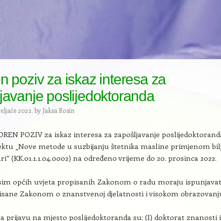
n poziv za iskaz interesa za
javanje poslijedoktoranda
veljače 2022.
by
Jaksa Rosin
REN POZIV za iskaz interesa za zapošljavanje poslijedoktorand
ektu „Nove metode u suzbijanju štetnika masline primjenom bil
ri“ (KK.01.1.1.04.0002) na određeno vrijeme do 20. prosinca 2022.
sim općih uvjeta propisanih Zakonom o radu moraju ispunjavat
isane Zakonom o znanstvenoj djelatnosti i visokom obrazovanj
za prijavu na mjesto poslijedoktoranda su: (I) doktorat znanosti 