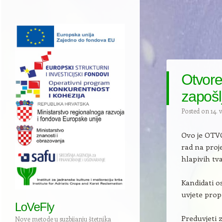
Otvore
zapošl
Posted on
14. 
Ovo je OTVO
rad na proj
hlapivih tva
Kandidati o
uvjete prop
LoVeFly
Preduvjeti 
Nove metode u suzbijanju štetnika