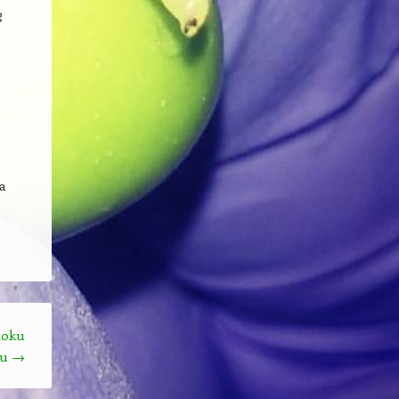
g
ta
toku
ču
→