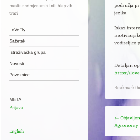
područja pr
masline primjenom biljnih hlapivih
jezika.
tvari
Iskaz inter
Navigation
Skip to content
LoVeFly
motivacijsk
Sažetak
voditeljice 
Istraživačka grupa
Novosti
Detaljan op
https://love
Poveznice
Bookmark th
META
Prijava
Post navigation
←
Objavljen
Agronomy
English