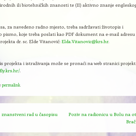
irodnih ili biotehničkih znanosti te (II) aktivno znanje englesko
esa, za navedeno radno mjesto, treba sadržavati životopis i
o pismo, koje treba poslati kao PDF dokument na e-mail adresu
projekta dr. sc. Elde Vitanović:
Elda.Vitanovic@krs.hr
.
is projekta i istraživanja može se pronaći na web stranici projek
fly.krs.hr/
.
e
permalink
.
 znanstveni rad u časopisu
Poziv na radionicu u Bolu na o
Bra