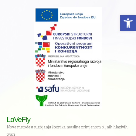
Open 
LoVeFly
Nove metode u suzbijanju štetnika masline primjenom biljnih hlapivih
tvari