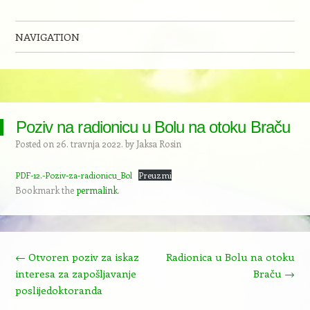
NAVIGATION
Skip to content
Poziv na radionicu u Bolu na otoku Braču
Posted on
26. travnja 2022.
by
Jaksa Rosin
PDF-12.-Poziv-za-radionicu_Bol
Preuzmi
Bookmark the
permalink
.
Post navigation
←
Otvoren poziv za iskaz
Radionica u Bolu na otoku
interesa za zapošljavanje
Braču
→
poslijedoktoranda